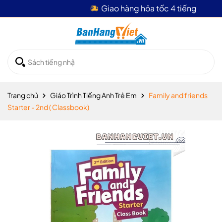
Giao hàng hỏa tốc 4 tiếng
Trang chủ
Giáo Trình Tiếng Anh Trẻ Em
Family and friends
Starter - 2nd ( Classbook)