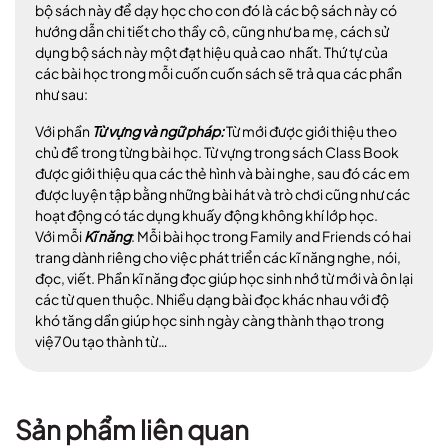
bộ sách này để dạy học cho con đó là các bộ sách này có
hướng dẫn chi tiết cho thầy cô, cũng như ba mẹ, cách sử
dụng bộ sách này một đạt hiệu quả cao nhất. Thứ tự của
các bài học trong mỗi cuốn cuốn sách sẽ trả qua các phần
như sau:
Với phần
Từ vựng và ngữ pháp:
Từ mới được giới thiệu theo
chủ đề trong từng bài học. Từ vựng trong sách Class Book
được giới thiệu qua các thẻ hình và bài nghe, sau đó các em
được luyện tập bằng những bài hát và trò chơi cũng như các
hoạt động có tác dụng khuấy động không khí lớp học.
Với mỗi
Kĩ năng
: Mỗi bài học trong Family and Friends có hai
trang dành riêng cho việc phát triển các kĩ năng nghe, nói,
đọc, viết. Phần kĩ năng đọc giúp học sinh nhớ từ mới và ôn lại
các từ quen thuộc. Nhiều dạng bài đọc khác nhau với độ
khó tăng dần giúp học sinh ngày càng thành thạo trong
việ70u tạo thành từ…
Sản phẩm liên quan