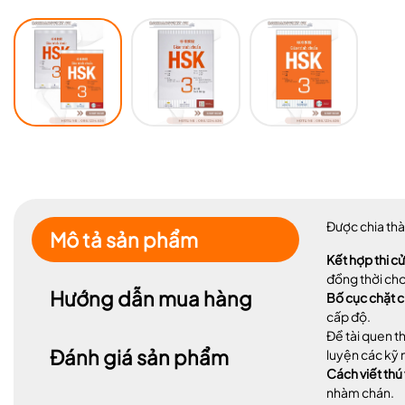
Được chia thà
Mô tả sản phẩm
Kết hợp thi cử
đồng thời cho
Hướng dẫn mua hàng
Bố cục chặt c
cấp độ.
Đề tài quen t
Đánh giá sản phẩm
luyện các kỹ 
Cách viết thú 
nhàm chán.