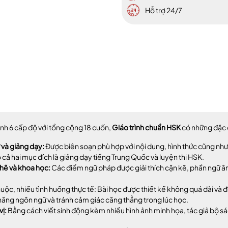
Hỗ trợ 24/7
nh 6 cấp độ với tổng cộng 18 cuốn,
Giáo trình chuẩn HSK
có những đặc 
 và giảng dạy:
Được biên soạn phù hợp với nội dung, hình thức cũng như
 cả hai mục đích là giảng dạy tiếng Trung Quốc và luyện thi HSK.
hẽ và khoa học:
Các điểm ngữ pháp được giải thích cặn kẽ, phần ngữ âm
huộc, nhiều tình huống thực tế: Bài học được thiết kế không quá dài và
năng ngôn ngữ và tránh cảm giác căng thẳng trong lúc học.
vị:
Bằng cách viết sinh động kèm nhiều hình ảnh minh họa, tác giả bộ s