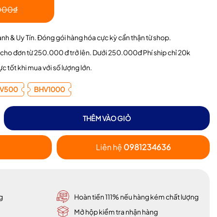
000₫
h & Uy Tín. Đóng gói hàng hóa cực kỳ cẩn thận từ shop.
ng cho đơn từ 250.000 đ trở lên. Dưới 250.000đ Phí ship chỉ 20k
̣c tốt khi mua với số lượng lớn.
V500
BHV1000
THÊM VÀO GIỎ
Liên hệ
0981234636
g
Hoàn tiền 111% nếu hàng kém chất lượng
Mở hộp kiểm tra nhận hàng