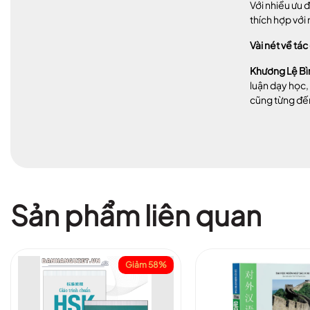
Với nhiều ưu 
thích hợp với
Vài nét về tác 
Khương Lệ Bì
luận dạy học,
cũng từng đến
Sản phẩm liên quan
Giảm 58%