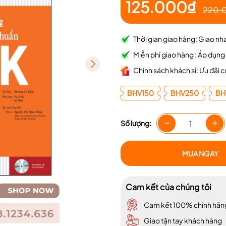
Điều kiện:
125.000₫
220.
Thời gian giao hàng: Giao nhan
Miễn phí giao hàng : Áp dụ
Chính sách khách sỉ: Ưu đãi cư
BHV150
BHV250
BH
Số lượng:
MUA NGAY
Cam kết của chúng tôi
Cam kết 100% chính hãn
Giao tận tay khách hàng