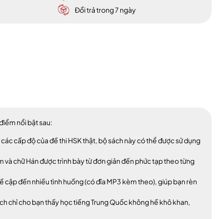
Đổi trả trong 7 ngày
điểm nổi bật sau:
 các cấp độ của đề thi HSK thật, bộ sách này có thể được sử dụng
 và chữ Hán được trình bày từ đơn giản đến phức tạp theo từng
 đề cập đến nhiều tình huống (có đĩa MP3 kèm theo), giúp bạn rèn
ách chỉ cho bạn thấy học tiếng Trung Quốc không hề khô khan,