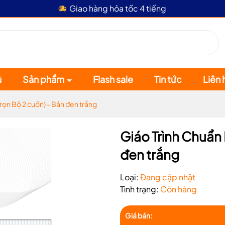
Giao hàng hỏa tốc 4 tiếng
ủ
Sản phẩm
Flash sale
Tin tức
Liên 
rọn Bộ 2 cuốn) - Bản đen trắng
Giáo Trình Chuẩn 
đen trắng
Mã giảm giá:
Loại:
Đang cập nhật
Tình trạng:
Còn hàng
Ngày hết hạn:
Giá bán: