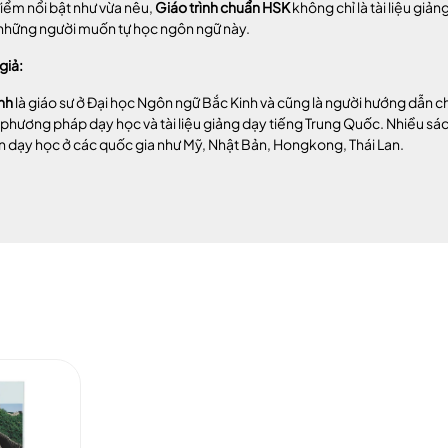
điểm nổi bật như vừa nêu,
Giáo trình chuẩn HSK
không chỉ là tài liệu gi
 những người muốn tự học ngôn ngữ này.
giả:
nh
là giáo sư ở Đại học Ngôn ngữ Bắc Kinh và cũng là người hướng dẫn ch
 phương pháp dạy học và tài liệu giảng dạy tiếng Trung Quốc. Nhiều sác
 dạy học ở các quốc gia như Mỹ, Nhật Bản, Hongkong, Thái Lan.