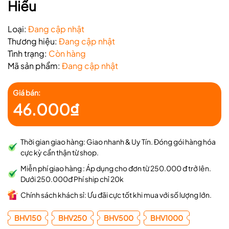
Hiểu
Loại:
Đang cập nhật
Thương hiệu:
Đang cập nhật
Tình trạng:
Còn hàng
Mã sản phẩm:
Đang cập nhật
Giá bán:
46.000₫
Thời gian giao hàng: Giao nhanh & Uy Tín. Đóng gói hàng hóa
cực kỳ cẩn thận từ shop.
Miễn phí giao hàng : Áp dụng cho đơn từ 250.000 đ trở lên.
Dưới 250.000đ Phí ship chỉ 20k
Chính sách khách sỉ: Ưu đãi cực tốt khi mua với số lượng lớn.
BHV150
BHV250
BHV500
BHV1000