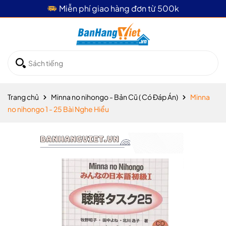
Giao hàng hỏa tốc 4 tiếng
Trang chủ
Minna no nihongo - Bản Cũ ( Có Đáp Án)
Minna
no nihongo 1 - 25 Bài Nghe Hiểu