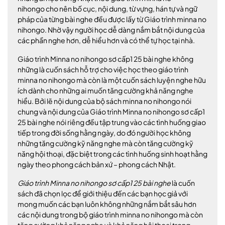
nihongo cho nên bố cục, nội dung, từ vựng, hán tự và ngữ
pháp của từng bài nghe đều được lấy từ Giáo trình minna no
nihongo. Nhờ vậy người học dễ dàng nắm bắt nội dung của
các phần nghe hơn, dễ hiểu hơn và có thể tự học tại nhà.
Giáo trình Minna no nihongo sơ cấp1 25 bài nghe không
những là cuốn sách hỗ trợ cho việc học theo giáo trình
minna no nihongo mà còn là một cuốn sách luyện nghe hữu
ích dành cho những ai muốn tăng cường khả năng nghe
hiểu. Bởi lẽ nội dung của bộ sách minna no nihongo nói
chung và nội dung của Giáo trình Minna no nihongo sơ cấp1
25 bài nghe nói riêng đều tập trung vào các tình huống giao
tiếp trong đời sống hằng ngày, do đó người học không
những tăng cường kỹ năng nghe mà còn tăng cường kỹ
năng hội thoại, đặc biệt trong các tình huống sinh hoạt hằng
ngày theo phong cách bản xứ – phong cách Nhật.
Giáo trình Minna no nihongo sơ cấp1 25 bài nghe
là cuốn
sách đã chọn lọc để giới thiệu đến các bạn học giả với
mong muốn các bạn luôn không những nắm bắt sâu hơn
các nội dung trong bộ giáo trình minna no nihongo mà còn
tăng cường khả năng nghe và khả năng hội thoại trong