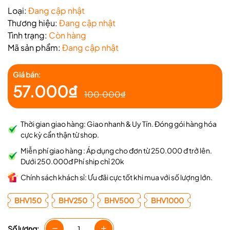
Loại:
Đang cập nhật
Thương hiệu:
Đang cập nhật
Tình trạng:
Còn hàng
Mã sản phẩm:
Đang cập nhật
Giá bán:
57.000₫
100.000₫
Thời gian giao hàng: Giao nhanh & Uy Tín. Đóng gói hàng hóa
cực kỳ cẩn thận từ shop.
Miễn phí giao hàng : Áp dụng cho đơn từ 250.000 đ trở lên.
Dưới 250.000đ Phí ship chỉ 20k
Chính sách khách sỉ: Ưu đãi cực tốt khi mua với số lượng lớn.
BHV150
BHV250
BHV500
BHV1000
Số lượng: