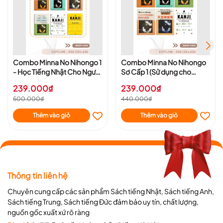
Combo Minna No Nihongo 1
Combo Minna No Nihongo
- Học Tiếng Nhật Cho Người
Sơ Cấp 1 (Sử dụng cho
Bắt Đầu Trình Độ N5
người bắt đầu học) -Trình Độ
239.000₫
239.000₫
N5
500.000₫
440.000₫
Thêm vào giỏ
Thêm vào giỏ
Thông tin liên hệ
Chuyên cung cấp các sản phẩm Sách tiếng Nhật, Sách tiếng Anh,
Sách tiếng Trung, Sách tiếng Đức đảm bảo uy tín, chất lượng,
nguồn gốc xuất xứ rõ ràng