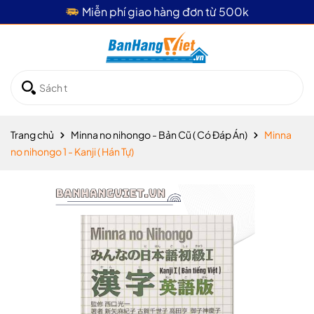
500k
Giao hàng hỏa tốc 4 tiếng
Trang chủ
Minna no nihongo - Bản Cũ ( Có Đáp Án)
Minna
no nihongo 1 - Kanji ( Hán Tự)
Mã giảm giá: