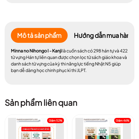
Mô tả sản phẩm
Hướng dẫn mua hàng
Minna no Nihongo I - Kanji
là
cuốn sách có 298 hán tự và 422
từ vựng Hán tự liên quan được chọn lọc từ sách giáo khoa và
danh sách từ vựng của kỳ thi năng lực tiếng Nhật N5 giúp
bạn dễ dàng học chinh phục kì thi JLPT.
Sản phẩm liên quan
Giảm 52%
Giảm 46%