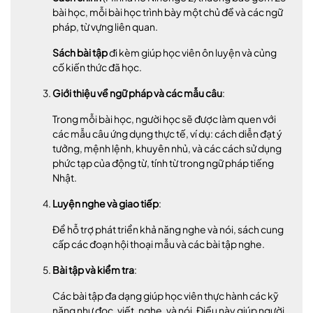
bài học, mỗi bài học trình bày một chủ đề và các ngữ
pháp, từ vựng liên quan.
Sách bài tập
đi kèm giúp học viên ôn luyện và củng
cố kiến thức đã học.
Giới thiệu về ngữ pháp và các mẫu câu
:
Trong mỗi bài học, người học sẽ được làm quen với
các mẫu câu ứng dụng thực tế, ví dụ: cách diễn đạt ý
tưởng, mệnh lệnh, khuyên nhủ, và các cách sử dụng
phức tạp của động từ, tính từ trong ngữ pháp tiếng
Nhật.
Luyện nghe và giao tiếp
:
Để hỗ trợ phát triển khả năng nghe và nói, sách cung
cấp các đoạn hội thoại mẫu và các bài tập nghe.
Bài tập và kiểm tra
:
Các bài tập đa dạng giúp học viên thực hành các kỹ
năng như đọc, viết, nghe, và nói. Điều này giúp người