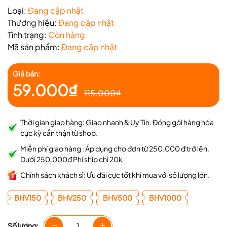
Loại:
Đang cập nhật
Thương hiệu:
Đang cập nhật
Tình trạng:
Còn hàng
Mã sản phẩm:
Đang cập nhật
Giá bán:
59.000₫
115.000₫
Thời gian giao hàng: Giao nhanh & Uy Tín. Đóng gói hàng hóa
cực kỳ cẩn thận từ shop.
Miễn phí giao hàng : Áp dụng cho đơn từ 250.000 đ trở lên.
Dưới 250.000đ Phí ship chỉ 20k
Chính sách khách sỉ: Ưu đãi cực tốt khi mua với số lượng lớn.
BHV150
BHV250
BHV500
BHV1000
Số lượng: