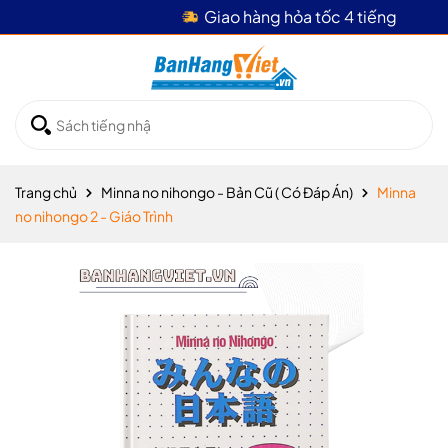
Giao hàng hỏa tốc 4 tiếng
Trang chủ
Minna no nihongo - Bản Cũ ( Có Đáp Án)
Minna
no nihongo 2 - Giáo Trình