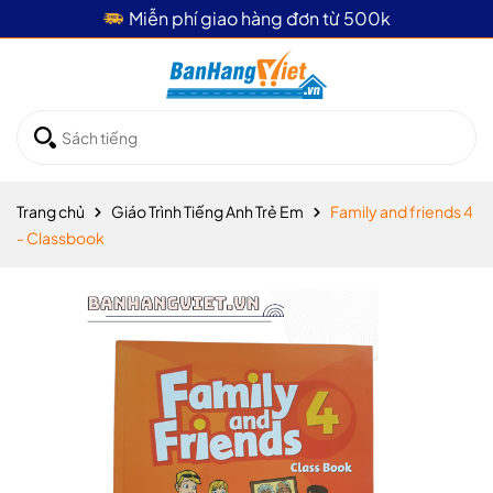
Giao hàng hỏa tốc 4 tiếng
Trang chủ
Giáo Trình Tiếng Anh Trẻ Em
Family and friends 4
- Classbook