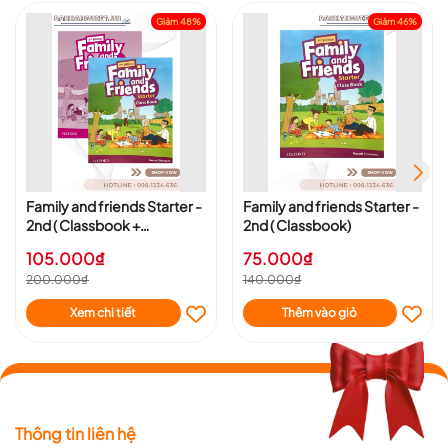
Giảm 48%
Giảm 46%
Family and friends Starter -
Family and friends Starter -
2nd ( Classbook +
2nd ( Classbook)
Workbook)
105.000₫
75.000₫
200.000₫
140.000₫
Xem chi tiết
Thêm vào giỏ
Thông tin liên hệ