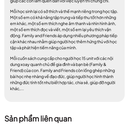
giúp các con làm quen dần với việc luyện thi chứng chỉ.
Mỗi học sinh lại có sở thích và thế mạnh riêng trong học tập.
Một số em có khả năng tập trung và tiếp thu tốt hơn những
em khác, một số em thích nghe âm thanh và nhìn hình ảnh,
một số em thích đọc và viết, một số em lại yêu thích vận
động. Family and Friends áp dụng nhiều phương pháp tiếp
cận khác nhau nhằm giúp người học thêm hứng thú với học
tập và phát hiện tiềm năng của mình.
Mỗi cuốn sách cung cấp cho người học 15 unit với các nội
dung xoay quanh chủ đề gia đình và bạn bè (Family &
Friend) của con. Family and Friends còn lồng ghép những
bài học nhẹ nhàng về đạo đức, giúp người học hình thành
những đức tính tốt như biết hợp tác, chia sẻ, giúp đỡ người
khác,...
Sản phẩm liên quan