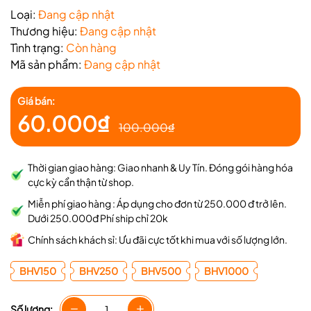
Loại:
Đang cập nhật
Thương hiệu:
Đang cập nhật
Tình trạng:
Còn hàng
Mã sản phẩm:
Đang cập nhật
Giá bán:
60.000₫
100.000₫
Thời gian giao hàng: Giao nhanh & Uy Tín. Đóng gói hàng hóa
cực kỳ cẩn thận từ shop.
Miễn phí giao hàng : Áp dụng cho đơn từ 250.000 đ trở lên.
Dưới 250.000đ Phí ship chỉ 20k
Chính sách khách sỉ: Ưu đãi cực tốt khi mua với số lượng lớn.
BHV150
BHV250
BHV500
BHV1000
Số lượng: