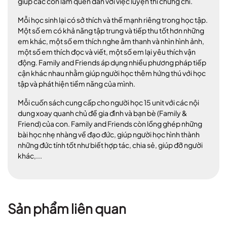
giúp các con làm quen dần với việc luyện thi chứng chỉ.
Mỗi học sinh lại có sở thích và thế mạnh riêng trong học tập.
Một số em có khả năng tập trung và tiếp thu tốt hơn những
em khác, một số em thích nghe âm thanh và nhìn hình ảnh,
một số em thích đọc và viết, một số em lại yêu thích vận
động. Family and Friends áp dụng nhiều phương pháp tiếp
cận khác nhau nhằm giúp người học thêm hứng thú với học
tập và phát hiện tiềm năng của mình.
Mỗi cuốn sách cung cấp cho người học 15 unit với các nội
dung xoay quanh chủ đề gia đình và bạn bè (Family &
Friend) của con. Family and Friends còn lồng ghép những
bài học nhẹ nhàng về đạo đức, giúp người học hình thành
những đức tính tốt như biết hợp tác, chia sẻ, giúp đỡ người
khác,...
Sản phẩm liên quan