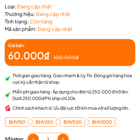
Loại:
Đang cập nhật
Thương hiệu:
Đang cập nhật
Tình trạng:
Còn hàng
Mã sản phẩm:
Đang cập nhật
Giá bán:
60.000₫
100.000₫
Thời gian giao hàng: Giao nhanh & Uy Tín. Đóng gói hàng hóa
cực kỳ cẩn thận từ shop.
Miễn phí giao hàng : Áp dụng cho đơn từ 250.000 đ trở lên.
Dưới 250.000đ Phí ship chỉ 20k
Chính sách khách sỉ: Ưu đãi cực tốt khi mua với số lượng lớn.
BHV150
BHV250
BHV500
BHV1000
Số lượng: