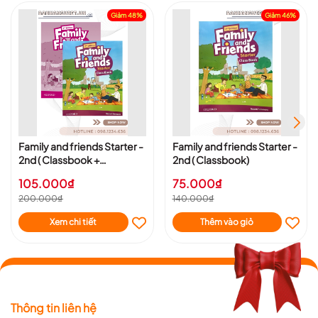
Giảm 48%
Giảm 46%
Family and friends Starter -
Family and friends Starter -
2nd ( Classbook +
2nd ( Classbook)
Workbook)
105.000₫
75.000₫
200.000₫
140.000₫
Xem chi tiết
Thêm vào giỏ
Thông tin liên hệ