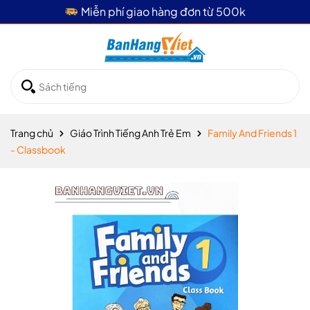
Giao hàng hỏa tốc 4 tiếng
Trang chủ
Giáo Trình Tiếng Anh Trẻ Em
Family And Friends 1
- Classbook